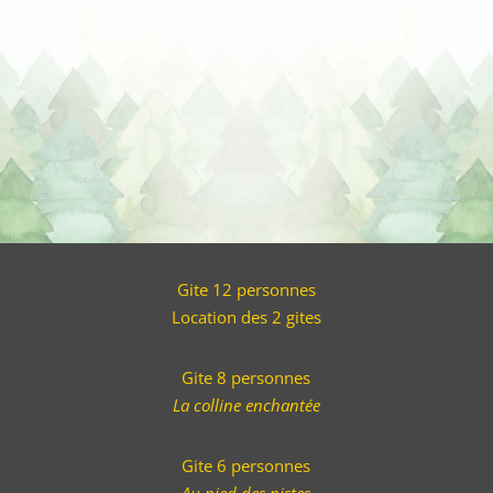
Gite 12 personnes
Location des 2 gites
Gite 8 personnes
La colline enchantée
Gite 6 personnes