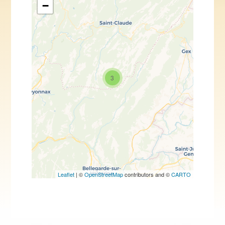
−
Travelers' Map is loading...
If you see this after your page
3
is loaded completely,
leafletJS files are missing.
Leaflet
| ©
OpenStreetMap
contributors and ©
CARTO